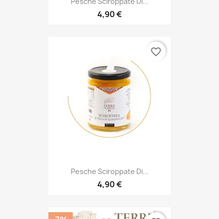
Pesche Sciroppate Di...
4,90 €
favorite_border
Pesche Sciroppate Di...
4,90 €