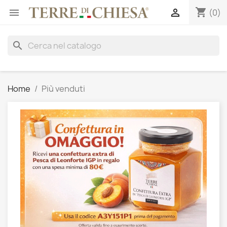
shopping_cart


(0)
search
Home
Più venduti