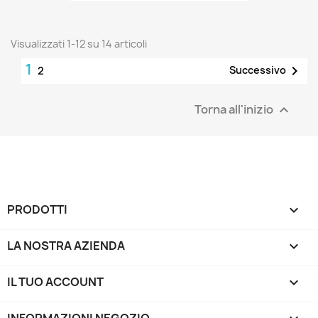
Visualizzati 1-12 su 14 articoli
1

Successivo
2
Torna all'inizio

PRODOTTI

LA NOSTRA AZIENDA

IL TUO ACCOUNT
