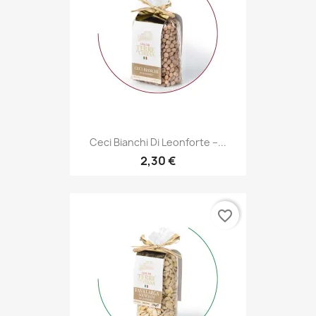
Ceci Bianchi Di Leonforte –...
2,30 €
favorite_border