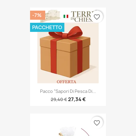
-7%
favorite_border
PACCHETTO
Pacco “Sapori Di Pesca Di...
27,34 €
29,40 €
favorite_border