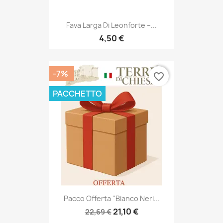
Fava Larga Di Leonforte –...
4,50 €
-7%
favorite_border
PACCHETTO
Pacco Offerta "Bianco Neri...
21,10 €
22,69 €