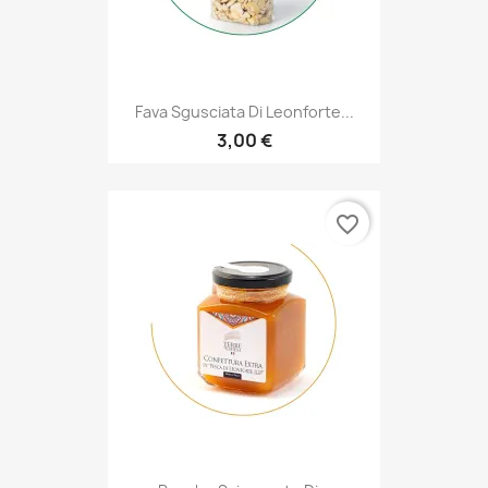
Fava Sgusciata Di Leonforte...
3,00 €
favorite_border