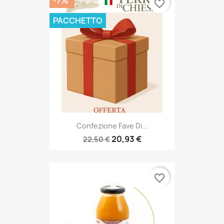
-7%
favorite_border
PACCHETTO
Confezione Fave Di...
20,93 €
22,50 €
favorite_border