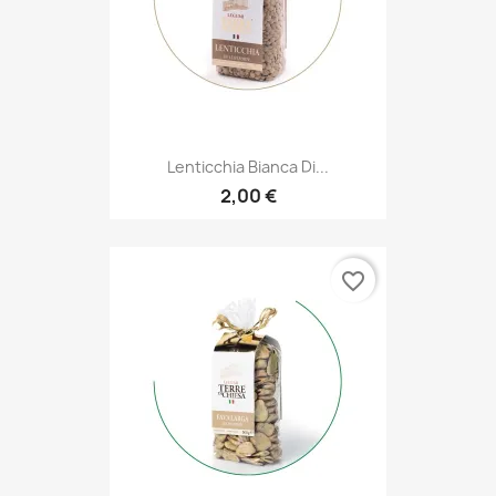
Lenticchia Bianca Di...
2,00 €
favorite_border