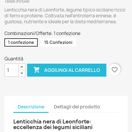
Tasse incluse
Lenticchia nera di Leonforte, legume tipico siciliano ricco
di ferro e proteine. Coltivata nell’entroterra ennese, è
gustosa, nutriente e ideale per la dieta mediterranea.
Combinazioni/Offerte: 1 confezione
1 confezione
15 Confezioni
Quantità

favorite_border
AGGIUNGI AL CARRELLO
Descrizione
Dettagli del prodotto
Lenticchia nera di Leonforte:
eccellenza dei legumi siciliani