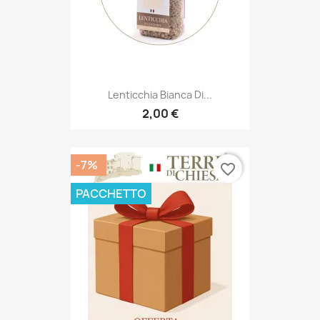
Lenticchia Bianca Di...
2,00 €
-7%
favorite_border
PACCHETTO