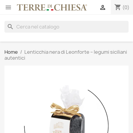
shopping_cart


(0)
search
Home
Lenticchia nera di Leonforte – legumi siciliani
autentici