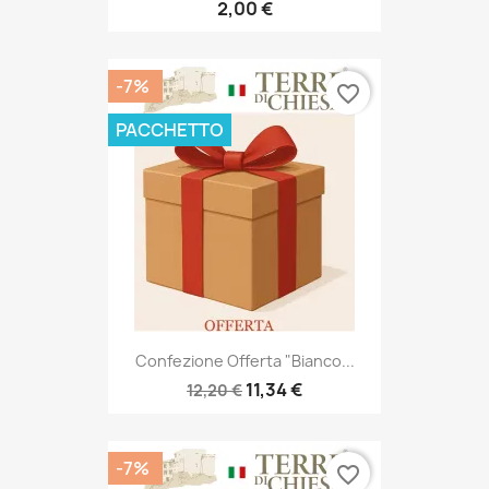
2,00 €
-7%
favorite_border
PACCHETTO
Confezione Offerta "Bianco...
11,34 €
12,20 €
-7%
favorite_border