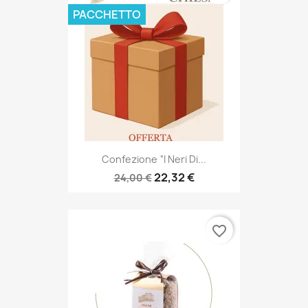
PACCHETTO
Confezione “I Neri Di...
22,32 €
24,00 €
favorite_border