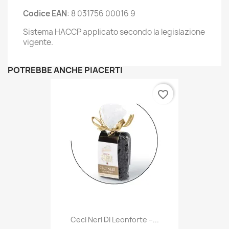
Codice EAN
: 8 031756 00016 9
Sistema HACCP applicato secondo la legislazione
vigente.
POTREBBE ANCHE PIACERTI
favorite_border
Ceci Neri Di Leonforte –...